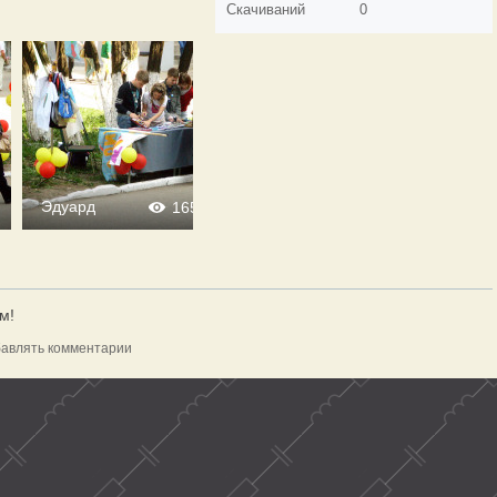
Скачиваний
0
Эдуард
Эдуард
165
0
0
173
м!
авлять комментарии