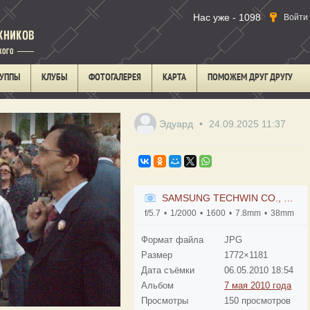
Нас уже - 1098
Войти
РУППЫ
КЛУБЫ
ФОТОГАЛЕРЕЯ
КАРТА
ПОМОЖЕМ ДРУГ ДРУГУ
Эдуард
24.09.2025
11:37
SAMSUNG TECHWIN CO., LTD. Samsung S850
f/5.7
1/2000
1600
7.8mm
38mm
Формат файла
JPG
Размер
1772×1181
Дата съёмки
06.05.2010
18:54
Альбом
7 мая 2010 года
Просмотры
150 просмотров