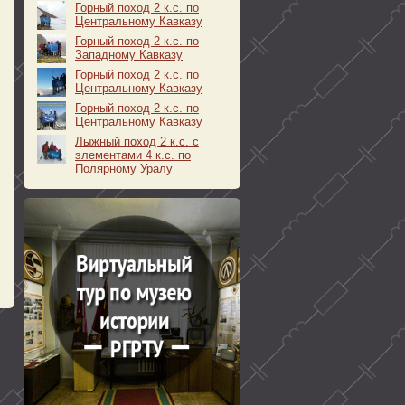
Горный поход 2 к.с. по
Центральному Кавказу
Горный поход 2 к.с. по
Западному Кавказу
Горный поход 2 к.с. по
Центральному Кавказу
Горный поход 2 к.с. по
Центральному Кавказу
Лыжный поход 2 к.с. с
элементами 4 к.с. по
Эдуард
Эдуард
0
0
173
0
0
Полярному Уралу