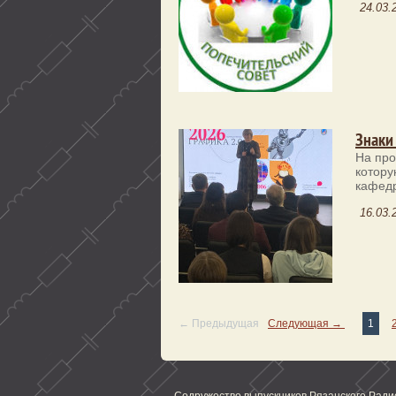
24.03.
Знаки
На про
котору
кафедр
16.03.
← Предыдущая
Следующая →
1
Содружество выпускников Рязанского Ради