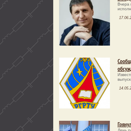
Вчера 
исполн
17.06.
Сообщ
обсуж
Извест
выпуск
14.05.
Гряну
День р