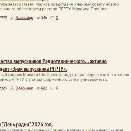
губернатор Павел Малков представил Ученому совету нового
яющего обязанности ректора РГРТУ Михаила Пронина
2026
Владимир
345
0
ество выпускников Радиотехнического… активно
дает «Знак выпускника РГРТУ».
ный график Михаил Шелковенко подготовил серию знаков отличия
ников РГРТУ с учетом фирменного стиля университета.
2026
Владимир
681
0
л "День радио" 2026 год.
адио отметился отличной погодой в Рязани. Сотни выпускников