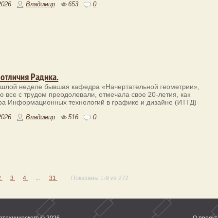
2026
Владимир
653
0
 отличия Радика.
шлой неделе бывшая кафедра «Начертательной геометрии»,
ю все с трудом преодолевали, отмечала свое 20-летия, как
а Информационных технологий в графике и дизайне (ИТГД)
2026
Владимир
516
0
2
3
4
...
31
Показаны 1-9 из 272
отехнического
© 2026
О проект