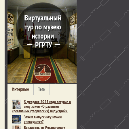
Интервью
Теги
5 февраля 2025 года вступил в
силу закон «О развитии
креативных (творческих) индустрий».
Зачем выпускнику нужен
университет?
Бакалавры из Рязани уедут