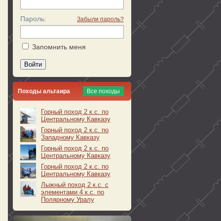
Пароль:
Забыли пароль?
Запомнить меня
Войти
Походы альтаира
Все походы
Горный поход 2 к.с. по
Центральному Кавказу
Горный поход 2 к.с. по
Западному Кавказу
Горный поход 2 к.с. по
Центральному Кавказу
Горный поход 2 к.с. по
Центральному Кавказу
Лыжный поход 2 к.с. с
элементами 4 к.с. по
Полярному Уралу