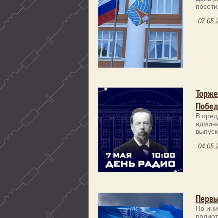
посети
07.05.
Торже
Побед
В пред
админи
выпуск
04.05.
Первы
По ини
радиот