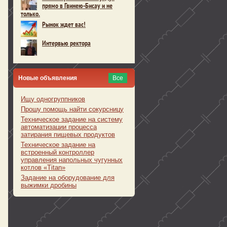
прямо в Гвинею-Бисау и не
только.
Рынок ждет вас!
Интервью ректора
Новые объявления
Все
Ищу одногруппников
Прошу помощь найти сокурсницу
Техническое задание на систему
автоматизации процесса
затирания пищевых продуктов
Техническое задание на
встроенный контроллер
управления напольных чугунных
котлов «Titan»
Задание на оборудование для
выжимки дробины