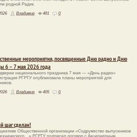
ли родной Радик.
2026
Владимир
481
0
ственные мероприятия, посвященные Дню радио и Дню
ы 6 – 7 мая 2026 года
дверии национального праздника 7 мая — «День радио»
страция РГРТУ опубликовала планы мероприятий для
ников.
2026
Владимир
405
0
й шаг сделан!
циативе Общественной организации «Содружество выпускников
ехнического…» РГРТУ подписал договор с Акционерным