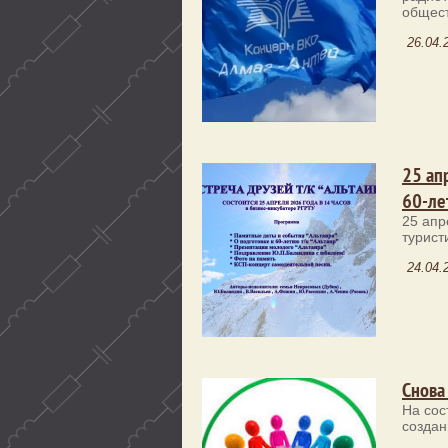
общест
26.04.
25 ап
60-ле
25 апр
турист
24.04.
Снова
На сос
создан