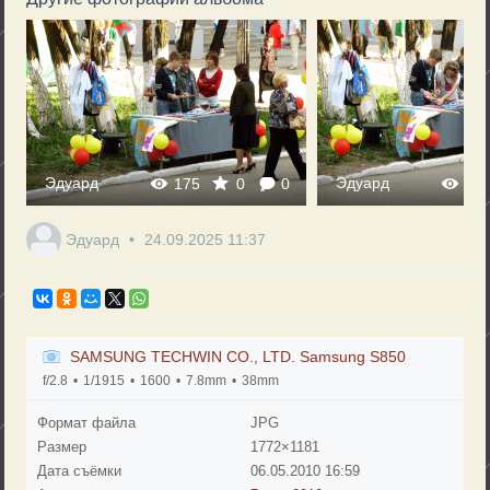
Эдуард
Эдуард
0
165
0
0
1
Эдуард
24.09.2025
11:37
SAMSUNG TECHWIN CO., LTD. Samsung S850
f/2.8
1/1915
1600
7.8mm
38mm
Формат файла
JPG
Размер
1772×1181
Дата съёмки
06.05.2010
16:59