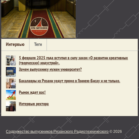
Интервью
Теги
5 февраля 2025 года вступил в силу закон «О развитии креативных
(творческих) индустрий».
Зачем выпускнику нужен университет?
Бакалавры из Рязани уедут прямо в Гвинею-Бисау и не только.
Рынок ждет вас!
Интервью ректора
Содружество выпускников Рязанского Радиотехнического
© 2026