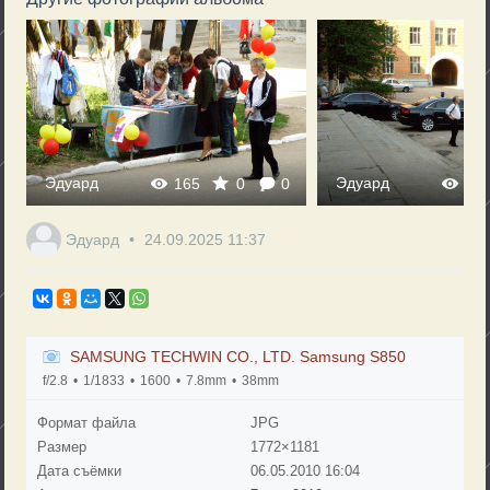
Эдуард
Эдуард
165
0
0
17
Эдуард
24.09.2025
11:37
SAMSUNG TECHWIN CO., LTD. Samsung S850
f/2.8
1/1833
1600
7.8mm
38mm
Формат файла
JPG
Размер
1772×1181
Дата съёмки
06.05.2010
16:04