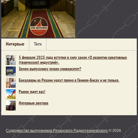
Интервью
Теги
5 февраля 2025 года вступил в силу закон «О развитии креативных
(творческих) индустрий».
Зачем выпускнику нужен университет?
Бакалавры из Рязани уедут прямо в Гвинею-Бисау и не только.
Рынок ждет вас!
Интервью ректора
Содружество выпускников Рязанского Радиотехнического
© 2026