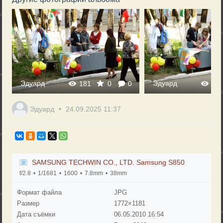
Эдуард
Эдуард
181
0
0
17
Эдуард
24.09.2025
11:37
SAMSUNG TECHWIN CO., LTD. Samsung S850
f/2.8
1/1681
1600
7.8mm
38mm
Формат файла
JPG
Размер
1772×1181
Дата съёмки
06.05.2010
16:54