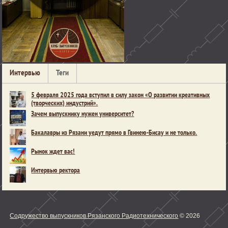
Интервью
Теги
5 февраля 2025 года вступил в силу закон «О развитии креативных
(творческих) индустрий».
Зачем выпускнику нужен университет?
Бакалавры из Рязани уедут прямо в Гвинею-Бисау и не только.
Рынок ждет вас!
Интервью ректора
Содружество выпускников Рязанского Радиотехнического
© 2026