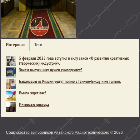
Интервью
Теги
5 февраля 2025 года вступил в силу закон «О развитии креативных
(творческих) индустрий».
Зачем выпускнику нужен университет?
Бакалавры из Рязани уедут прямо в Гвинею-Бисау и не только.
Рынок ждет вас!
Интервью ректора
Содружество выпускников Рязанского Радиотехнического
© 2026