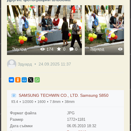
Эдуард
Эдуард
174
0
0
16
Эдуард
24.09.2025
11:37
SAMSUNG TECHWIN CO., LTD. Samsung S850
f/3.4
1/2000
1600
7.8mm
38mm
Формат файла
JPG
Размер
1772×1181
Дата съёмки
06.05.2010
18:32